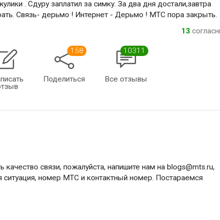
лики . Сдуру заплатил за симку. За два дня достали,завтра
рать. Связь- дерьмо ! Интернет - Дерьмо ! МТС пора закрыть.
13
соглас
158
10311
писать
Поделиться
Все отзывы
отзыв
ь качество связи, пожалуйста, напишите нам на
blogs@mts.ru
,
я ситуация, номер МТС и контактный номер. Постараемся