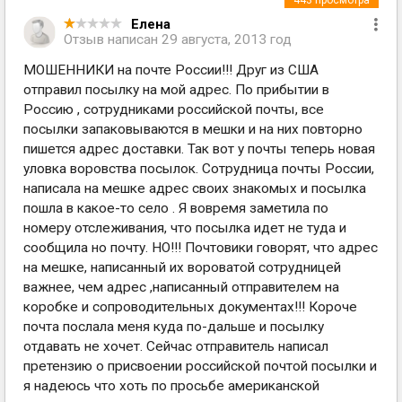
443
просмотра
Елена
Отзыв написан
29 августа, 2013 год
МОШЕННИКИ на почте России!!! Друг из США
отправил посылку на мой адрес. По прибытии в
Россию , сотрудниками российской почты, все
посылки запаковываются в мешки и на них повторно
пишется адрес доставки. Так вот у почты теперь новая
уловка воровства посылок. Сотрудница почты России,
написала на мешке адрес своих знакомых и посылка
пошла в какое-то село . Я вовремя заметила по
номеру отслеживания, что посылка идет не туда и
сообщила но почту. НО!!! Почтовики говорят, что адрес
на мешке, написанный их вороватой сотрудницей
важнее, чем адрес ,написанный отправителем на
коробке и сопроводительных документах!!! Короче
почта послала меня куда по-дальше и посылку
отдавать не хочет. Сейчас отправитель написал
претензию о присвоении российской почтой посылки и
я надеюсь что хоть по просьбе американской