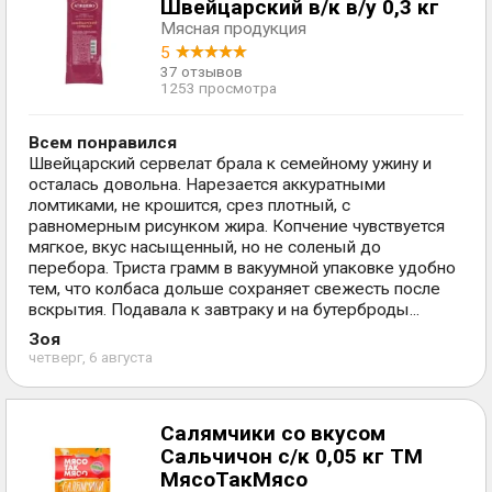
Швейцарский в/к в/у 0,3 кг
Мясная продукция
5
37 отзывов
1253 просмотра
Всем понравился
Швейцарский сервелат брала к семейному ужину и
осталась довольна. Нарезается аккуратными
ломтиками, не крошится, срез плотный, с
равномерным рисунком жира. Копчение чувствуется
мягкое, вкус насыщенный, но не соленый до
перебора. Триста грамм в вакуумной упаковке удобно
тем, что колбаса дольше сохраняет свежесть после
вскрытия. Подавала к завтраку и на бутерброды...
Зоя
четверг, 6 августа
Салямчики со вкусом
Сальчичон с/к 0,05 кг ТМ
МясоТакМясо