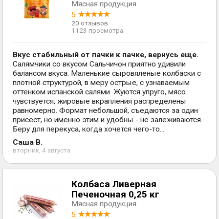
Мясная продукция
5
20 отзывов
1123 просмотра
Вкус стабильный от пачки к пачке, вернусь еще.
Салямчики со вкусом Сальчичон приятно удивили
балансом вкуса. Маленькие сыровяленые колбаски с
плотной структурой, в меру острые, с узнаваемым
оттенком испанской салями. Жуются упруго, мясо
чувствуется, жировые вкрапления распределены
равномерно. Формат небольшой, съедаются за один
присест, но именно этим и удобны - не залеживаются.
Беру для перекуса, когда хочется чего-то...
Саша В.
вторник, 4 августа
Колбаса Ливерная
Печеночная 0,25 кг
Мясная продукция
5